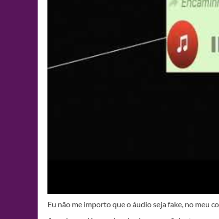
Eu não me importo que o áudio seja fake, no meu co