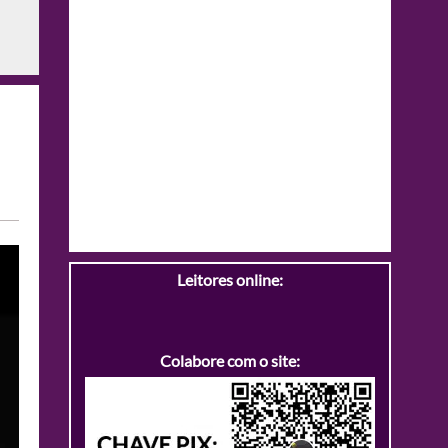
Leitores online:
Colabore com o site: