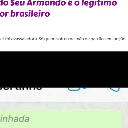
do Seu Armando é o legítimo
r brasileiro
net foi avassaladora. Só quem sofreu na mão de patrão sem noção