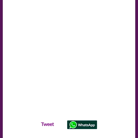
Tweet