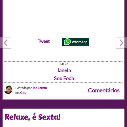
Tweet
TAGS:
Janela
Sou Foda
Postado por
Joe Loreto
Comentários
em
Gifs
Relaxe, é Sexta!