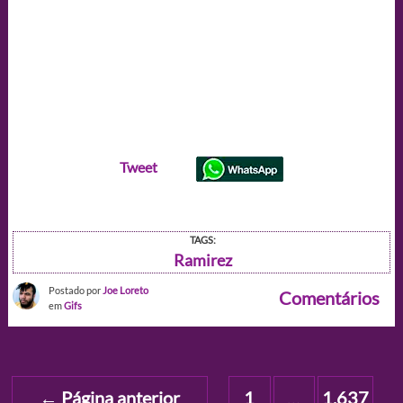
Tweet
TAGS:
Ramirez
Postado por
Joe Loreto
Comentários
em
Gifs
Paginação
←
Página anterior
1
…
1.637
de