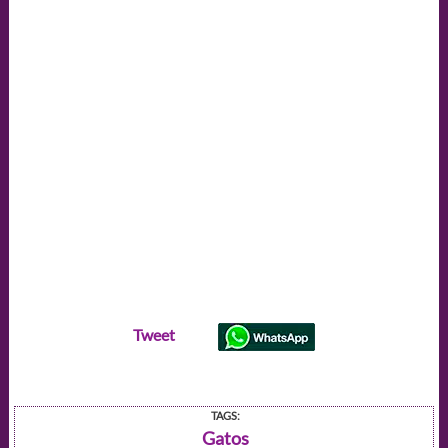
Tweet
TAGS:
Gatos