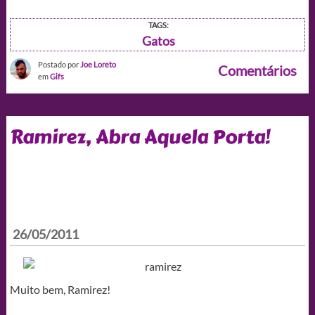
TAGS:
Gatos
Postado por
Joe Loreto
Comentários
em
Gifs
Ramirez, Abra Aquela Porta!
26/05/2011
Muito bem, Ramirez!