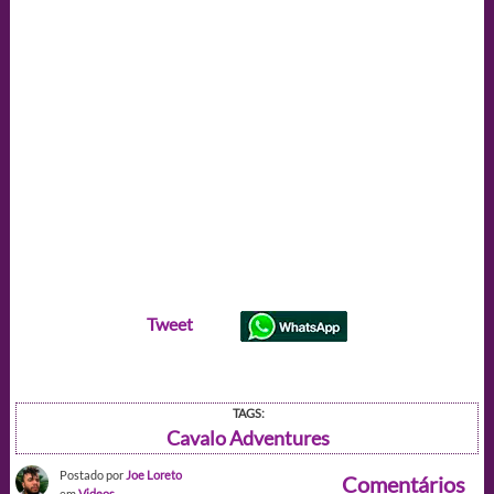
Tweet
TAGS:
Cavalo Adventures
Postado por
Joe Loreto
Comentários
em
Videos