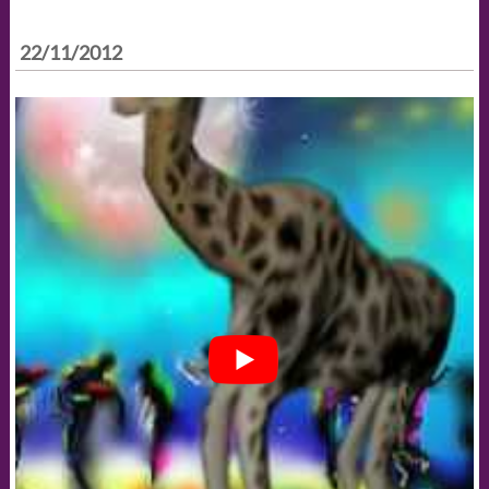
22/11/2012