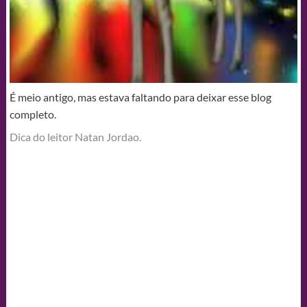
É meio antigo, mas estava faltando para deixar esse blog
completo.
Dica do leitor Natan Jordao.