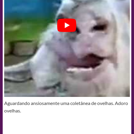
Aguardando ansiosamente uma coletânea de ovelhas. Adoro
ovelhas.