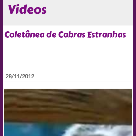
Videos
Coletânea de Cabras Estranhas
28/11/2012