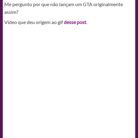
Me pergunto por que não lançam um GTA originalmente
assim?
Video que deu origem ao gif
desse post
.