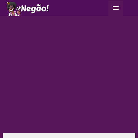
Ir
Menu
para
principa
o
conteúdo