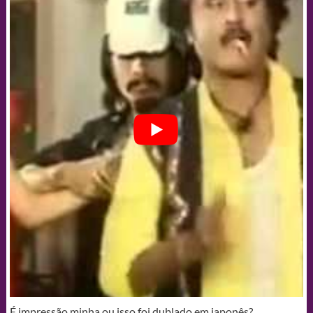
É impressão minha ou isso foi dublado em japonês?