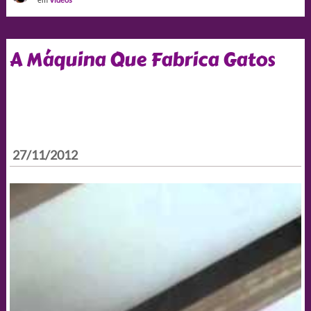
A Máquina Que Fabrica Gatos
27/11/2012