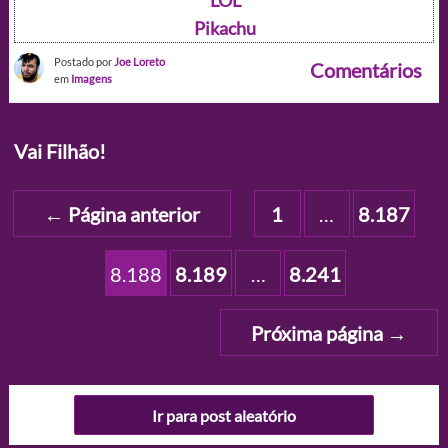
LOL
Pikachu
Postado por
Joe Loreto
Comentários
em
Imagens
Vai Filhão!
Paginação
←
Página anterior
1
…
8.187
de
posts
8.188
8.189
…
8.241
Próxima página
→
Ir para post aleatório