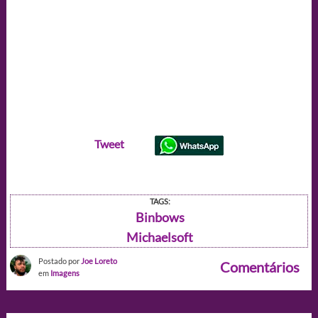
Tweet
TAGS:
Binbows
Michaelsoft
Postado por
Joe Loreto
Comentários
em
Imagens