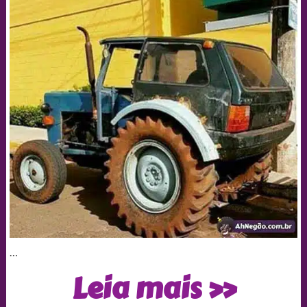
…
Coletânea
Leia mais »