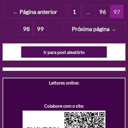
Paginação
←
Página anterior
1
…
96
97
de
posts
98
99
Próxima página
→
Ir para post aleatório
Leitores online:
Colabore com o site: