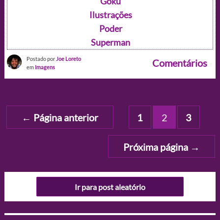
Goku
Ilustrações
Poder
Superman
Postado por
Joe Loreto
Comentários
em
Imagens
Paginação
←
Página anterior
1
2
3
de
posts
Próxima página
→
Ir para post aleatório