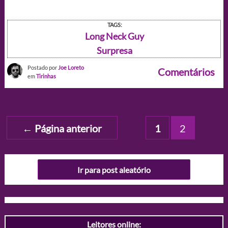
TAGS:
Long Neck Guy
Surpresa
Postado por
Joe Loreto
Comentários
em
Tirinhas
Paginação
←
Página anterior
1
2
de
posts
Ir para post aleatório
Leitores online: