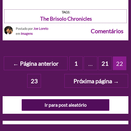
TAGS:
The Brisolo Chronicles
Postado por
Joe Loreto
Comentários
em
Imagens
Paginação
←
Página anterior
1
…
21
22
de
posts
23
Próxima página
→
Ir para post aleatório