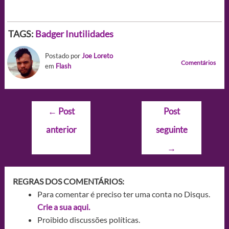
TAGS:
Badger
Inutilidades
Postado por
Joe Loreto
Comentários
em
Flash
Navegação
←
Post
Post
de
anterior
seguinte
Post
→
REGRAS DOS COMENTÁRIOS:
Para comentar é preciso ter uma conta no Disqus.
Crie a sua aqui.
Proibido discussões políticas.