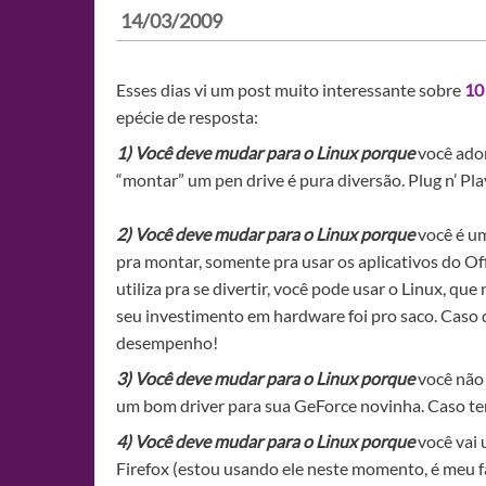
14/03/2009
Esses dias vi um post muito interessante sobre
10
epécie de resposta:
1) Você deve mudar para o Linux porque
você ador
“montar” um pen drive é pura diversão. Plug n’ Play
2) Você deve mudar para o Linux porque
você é um
pra montar, somente pra usar os aplicativos do Off
utiliza pra se divertir, você pode usar o Linux, q
seu investimento em hardware foi pro saco. Caso
desempenho!
3) Você deve mudar para o Linux porque
você não 
um bom driver para sua GeForce novinha. Caso te
4) Você deve mudar para o Linux porque
você vai 
Firefox (estou usando ele neste momento, é meu fa