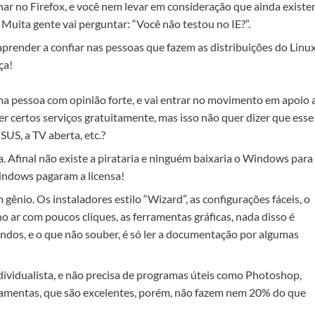
onar no Firefox, e você nem levar em consideração que ainda exist
 Muita gente vai perguntar: “Você não testou no IE?”.
aprender a confiar nas pessoas que fazem as distribuições do Linux
ça!
a pessoa com opinião forte, e vai entrar no movimento em apoio 
ter certos serviços gratuitamente, mas isso não quer dizer que esse
SUS, a TV aberta, etc.?
a. Afinal não existe a pirataria e ninguém baixaria o Windows para
indows pagaram a licensa!
 gênio. Os instaladores estilo “Wizard”, as configurações fáceis, o
no ar com poucos cliques, as ferramentas gráficas, nada disso é
andos, e o que não souber, é só ler a documentação por algumas
dividualista, e não precisa de programas úteis como Photoshop,
erramentas, que são excelentes, porém, não fazem nem 20% do que