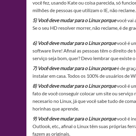
você fez, usando Kate ou coisa parecida, só funci
milhões de pessoas que utilizam o IE, não reclame.
5) Você deve mudar para o Linux porque
você vai 
Se o seu HD resolver morrer, não reclame, é de gra
6
) Você deve mudar para o Linux porque
você é um
software livre! Afinal as pessoas têm o direito de 
serviço seja bom, quer? Devo lembrar que existe o 
7) Você deve mudar para o Linux porque
é de graç
instalar em casa. Todos os 100% de usuários de W
8) Você deve mudar para o Linux porque
você é um
fato de você conseguir colocar um site ou serviço 
necesario no Linux, já que você sabe tudo de com
horinhas que aprende.
9) Você deve mudar para o Linux porque
você é in
Outlook, etc., afinal o Linux têm suas próprias f
fazem as originais.