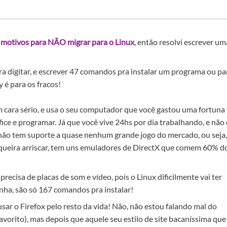
 motivos para NÃO migrar para o Linux
, então resolvi escrever um
a digitar, e escrever 47 comandos pra instalar um programa ou pa
 é para os fracos!
 cara sério, e usa o seu computador que você gastou uma fortuna
ice e programar. Já que você vive 24hs por dia trabalhando, e não
ue não tem suporte a quase nenhum grande jogo do mercado, ou seja,
 queira arriscar, tem uns emuladores de DirectX que comem 60% d
precisa de placas de som e vídeo, pois o Linux dificilmente vai ter
nha, são só 167 comandos pra instalar!
usar o Firefox pelo resto da vida! Não, não estou falando mal do
vorito), mas depois que aquele seu estilo de site bacaníssima que