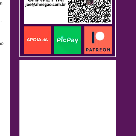
em
.
ao