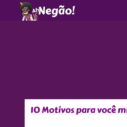
Ir
para
o
conteúdo
10 Motivos para você mi