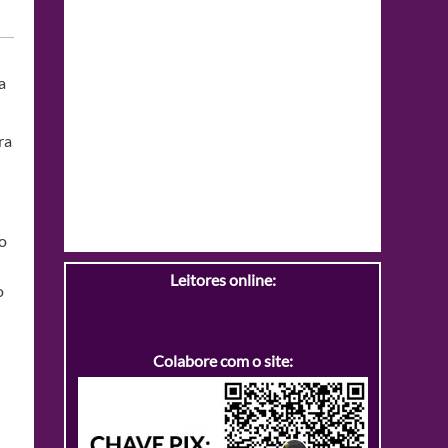
a
ra
 o
Leitores online:
o
Colabore com o site: