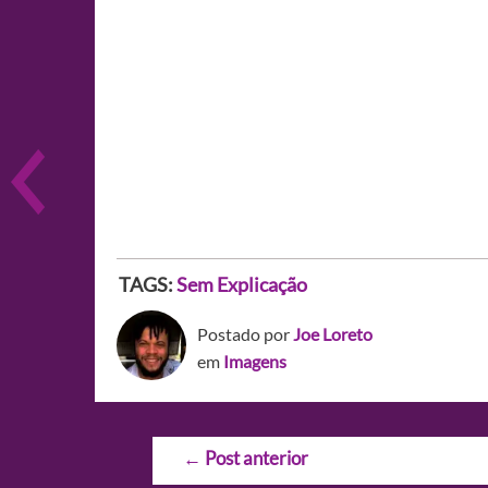
TAGS:
Sem Explicação
Postado por
Joe Loreto
em
Imagens
Navegação
←
Post anterior
de