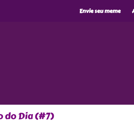
Envie seu meme
 do Dia (#7)