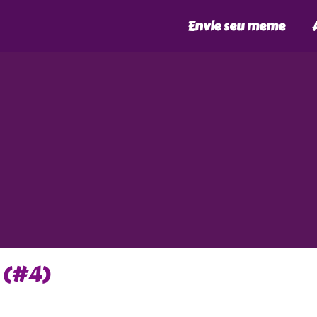
Envie seu meme
 (#4)