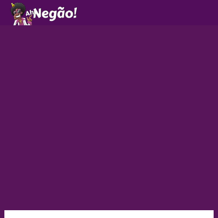
Ir
para
o
conteúdo