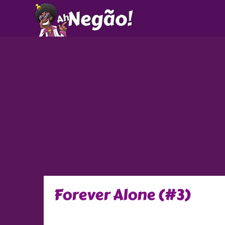
Ir
para
o
conteúdo
Forever Alone (#3)