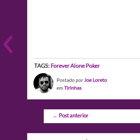
TAGS:
Forever Alone
Poker
Postado por
Joe Loreto
em
Tirinhas
Navegação
←
Post anterior
de
Post