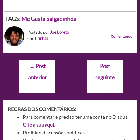
TAGS:
Me Gusta
Salgadinhos
Postado por
Joe Loreto
Comentários
em
Tirinhas
Navegação
←
Post
Post
de
anterior
seguinte
Post
→
REGRAS DOS COMENTÁRIOS:
Para comentar é preciso ter uma conta no Disqus.
Crie a sua aqui.
Proibido discussões políticas.