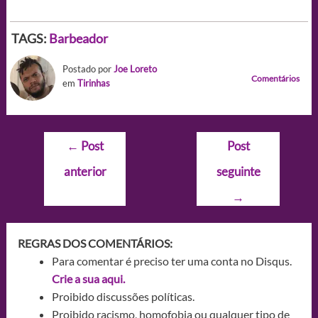
TAGS:
Barbeador
Postado por
Joe Loreto
Comentários
em
Tirinhas
Navegação
←
Post
Post
de
anterior
seguinte
Post
→
REGRAS DOS COMENTÁRIOS:
Para comentar é preciso ter uma conta no Disqus.
Crie a sua aqui.
Proibido discussões políticas.
Proibido racismo, homofobia ou qualquer tipo de