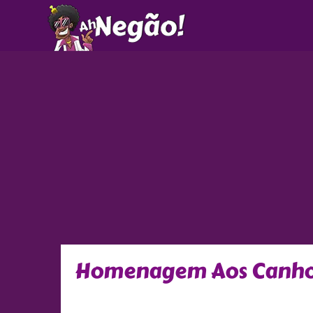
Ir
para
o
conteúdo
Homenagem Aos Canho