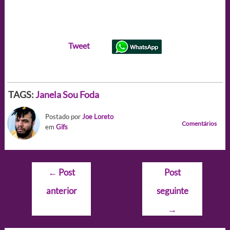
Tweet
TAGS:
Janela
Sou Foda
Postado por
Joe Loreto
Comentários
em
Gifs
Navegação
←
Post
Post
de
anterior
seguinte
Post
→