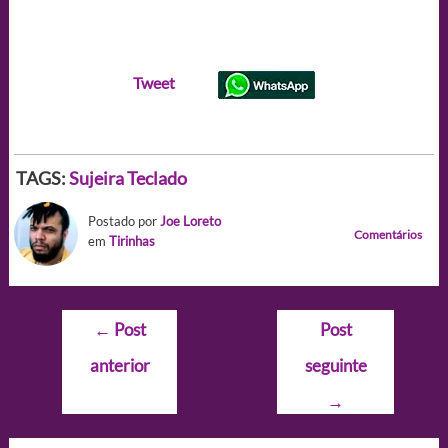
Tweet
TAGS:
Sujeira
Teclado
Postado por
Joe Loreto
Comentários
em
Tirinhas
Navegação
←
Post
Post
de
anterior
seguinte
Post
→