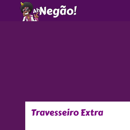
Ir
para
o
conteúdo
Travesseiro Extra