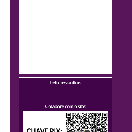
Leitores online:
Colabore com o site: