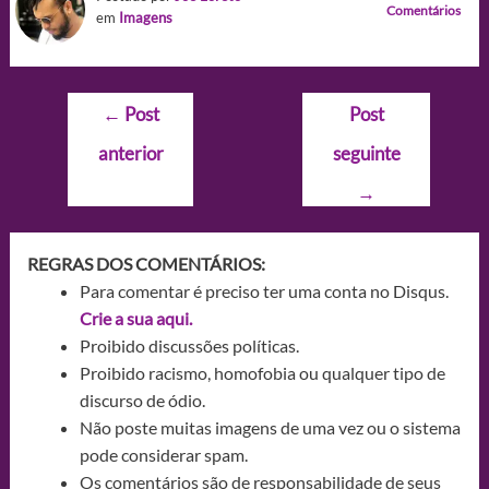
Comentários
em
Imagens
Navegação
←
Post
Post
de
anterior
seguinte
Post
→
REGRAS DOS COMENTÁRIOS:
Para comentar é preciso ter uma conta no Disqus.
Crie a sua aqui.
Proibido discussões políticas.
Proibido racismo, homofobia ou qualquer tipo de
discurso de ódio.
Não poste muitas imagens de uma vez ou o sistema
pode considerar spam.
Os comentários são de responsabilidade de seus