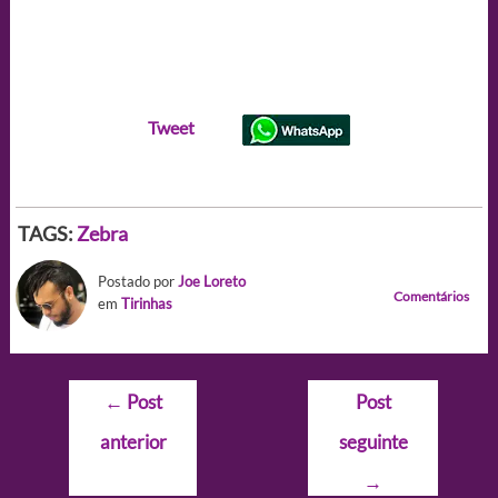
Tweet
TAGS:
Zebra
Postado por
Joe Loreto
Comentários
em
Tirinhas
Navegação
←
Post
Post
de
anterior
seguinte
Post
→