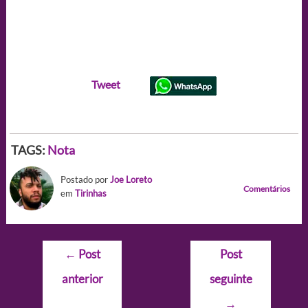
Tweet
TAGS:
Nota
Postado por
Joe Loreto
Comentários
em
Tirinhas
Navegação
←
Post
Post
de
anterior
seguinte
Post
→