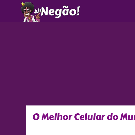
Ir
para
o
conteúdo
O Melhor Celular do M