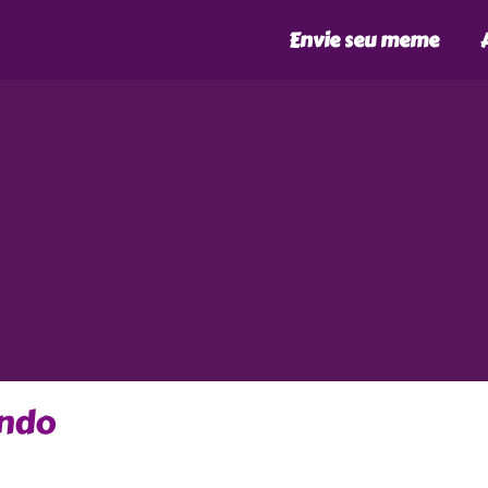
Envie seu meme
undo