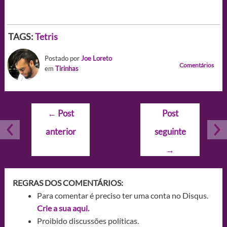
TAGS:
Tetris
Postado por
Joe Loreto
Comentários
em
Tirinhas
Navegação
←
Post
Post
de
anterior
seguinte
Post
→
REGRAS DOS COMENTÁRIOS:
Para comentar é preciso ter uma conta no Disqus.
Crie a sua aqui.
Proibido discussões políticas.