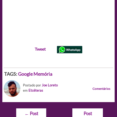
Tweet
TAGS:
Google
Memória
Postado por
Joe Loreto
Comentários
em
Etcéteras
Navegação
←
Post
Post