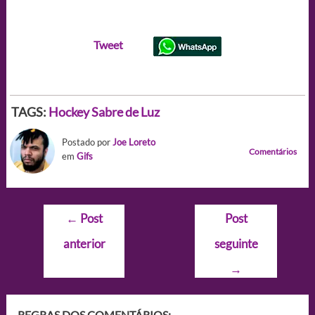
Tweet
TAGS:
Hockey
Sabre de Luz
Postado por
Joe Loreto
Comentários
em
Gifs
Navegação
←
Post
Post
de
anterior
seguinte
Post
→
REGRAS DOS COMENTÁRIOS: