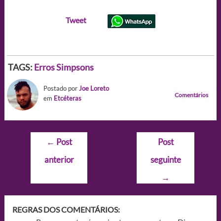
Tweet
TAGS:
Erros
Simpsons
Postado por
Joe Loreto
Comentários
em
Etcéteras
Navegação
←
Post
Post
de
anterior
seguinte
Post
→
REGRAS DOS COMENTÁRIOS: