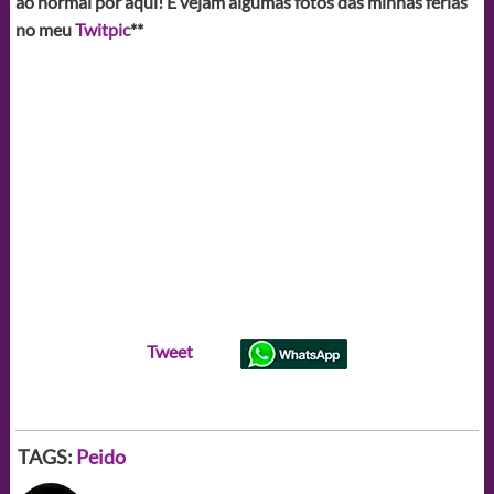
ao normal por aqui! E vejam algumas fotos das minhas férias
no meu
Twitpic
**
Tweet
TAGS:
Peido