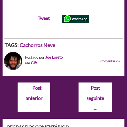
Tweet
TAGS:
Cachorros
Neve
Postado por
Joe Loreto
Comentários
em
Gifs
Navegação
←
Post
Post
de
anterior
seguinte
Post
→
REGRAS DOS COMENTÁRIOS: