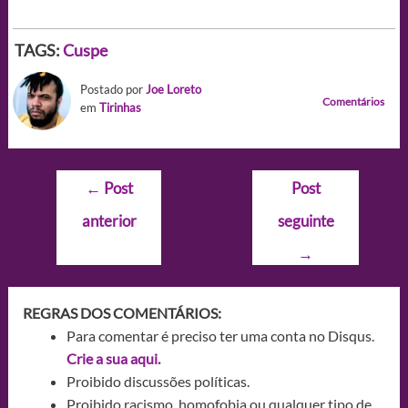
TAGS:
Cuspe
Postado por
Joe Loreto
Comentários
em
Tirinhas
Navegação
←
Post
Post
de
anterior
seguinte
Post
→
REGRAS DOS COMENTÁRIOS:
Para comentar é preciso ter uma conta no Disqus.
Crie a sua aqui.
Proibido discussões políticas.
Proibido racismo, homofobia ou qualquer tipo de