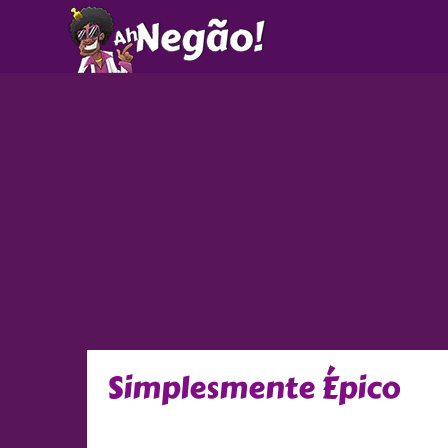
Ir
para
o
conteúdo
Simplesmente Épico