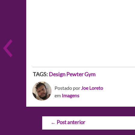
TAGS:
Design
Pewter Gym
Postado por
Joe Loreto
em
Imagens
Navegação
←
Post anterior
de
Post