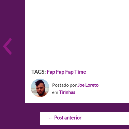
TAGS:
Fap Fap Fap
Time
Postado por
Joe Loreto
em
Tirinhas
Navegação
←
Post anterior
de