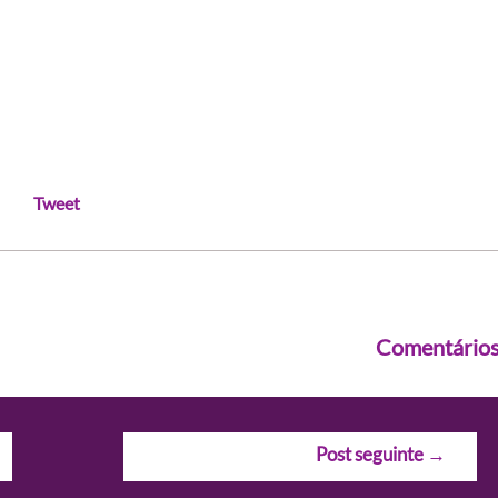
Tweet
Comentário
Post seguinte
→