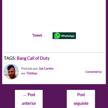
Tweet
TAGS:
Bang
Call of Duty
Postado por
Joe Loreto
Comentários
em
Tirinhas
Navegação
←
Post
Post
de
anterior
seguinte
Post