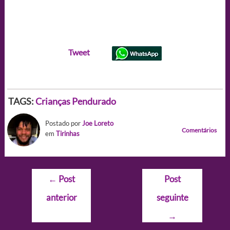
Tweet
TAGS:
Crianças
Pendurado
Postado por
Joe Loreto
Comentários
em
Tirinhas
Navegação
←
Post
Post
de
anterior
seguinte
Post
→