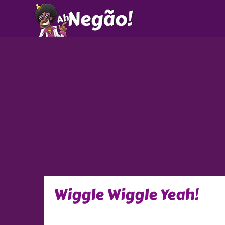
Ir
para
o
conteúdo
Wiggle Wiggle Yeah!