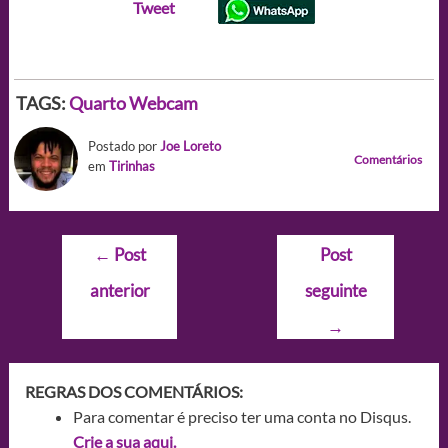
Tweet
TAGS:
Quarto
Webcam
Postado por
Joe Loreto
Comentários
em
Tirinhas
Navegação
←
Post
Post
de
anterior
seguinte
Post
→
REGRAS DOS COMENTÁRIOS:
Para comentar é preciso ter uma conta no Disqus.
Crie a sua aqui.