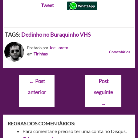
Tweet
TAGS:
Dedinho no Buraquinho
VHS
Postado por
Joe Loreto
Comentários
em
Tirinhas
Navegação
←
Post
Post
de
anterior
seguinte
Post
→
REGRAS DOS COMENTÁRIOS:
Para comentar é preciso ter uma conta no Disqus.