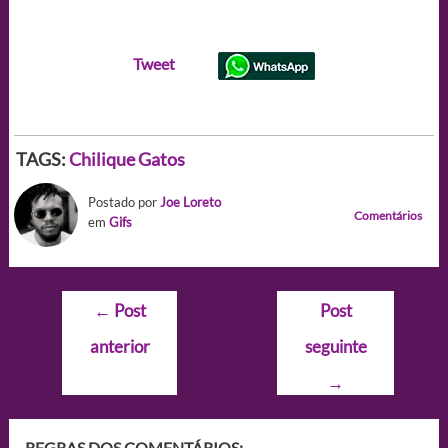
Tweet
TAGS:
Chilique
Gatos
Postado por
Joe Loreto
Comentários
em
Gifs
Navegação
←
Post
Post
de
anterior
seguinte
Post
→
REGRAS DOS COMENTÁRIOS: