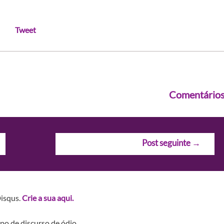
Tweet
Comentário
Post seguinte
→
Disqus.
Crie a sua aqui.
po de discurso de ódio.