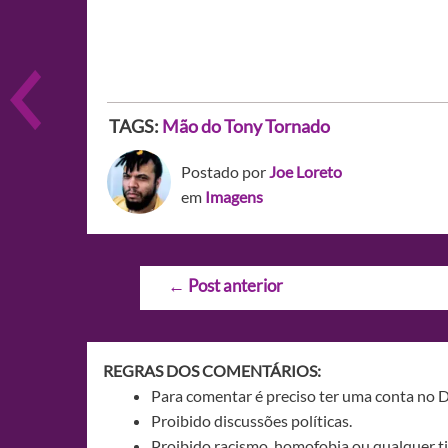
TAGS:
Mão do Tony Tornado
Postado por
Joe Loreto
em
Imagens
Navegação
←
Post anterior
de
Post
REGRAS DOS COMENTÁRIOS:
Para comentar é preciso ter uma conta no 
Proibido discussões políticas.
Proibido racismo, homofobia ou qualquer ti