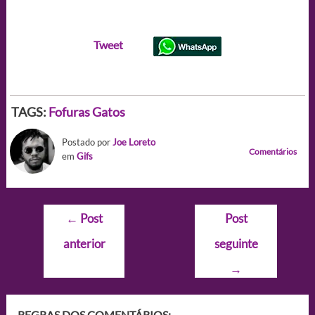
Tweet
TAGS:
Fofuras
Gatos
Postado por
Joe Loreto
Comentários
em
Gifs
Navegação
←
Post
Post
de
anterior
seguinte
Post
→
REGRAS DOS COMENTÁRIOS: