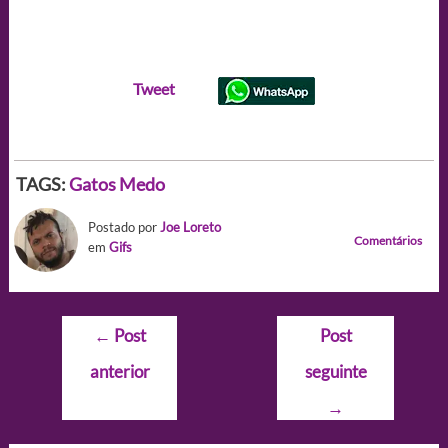
Tweet
TAGS:
Gatos
Medo
Postado por
Joe Loreto
Comentários
em
Gifs
Navegação
←
Post
Post
de
anterior
seguinte
Post
→