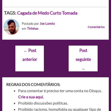
TAGS:
Cagada de Medo
Curto
Tomada
Postado por
Joe Loreto
Comentários
em
Tirinhas
Navegação
←
Post
Post
de
anterior
seguinte
Post
→
REGRAS DOS COMENTÁRIOS:
Para comentar é preciso ter uma conta no Disqus.
Crie a sua aqui.
Proibido discussões políticas.
Proibido racismo, homofobia ou qualquer tipo de