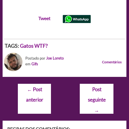
Tweet
TAGS:
Gatos
WTF?
Postado por
Joe Loreto
Comentários
em
Gifs
Navegação
←
Post
Post
de
anterior
seguinte
Post
→
REGRAS DOS COMENTÁRIOS: