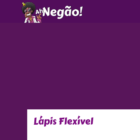
Ir
para
o
conteúdo
Lápis Flexível