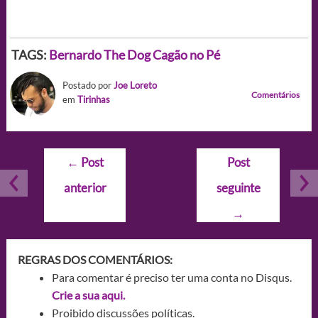
TAGS:
Bernardo The Dog
Cagão no Pé
Postado por
Joe Loreto
Comentários
em
Tirinhas
Navegação
←
Post
Post
de
anterior
seguinte
Post
→
REGRAS DOS COMENTÁRIOS:
Para comentar é preciso ter uma conta no Disqus.
Crie a sua aqui.
Proibido discussões políticas.