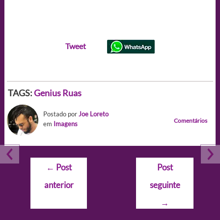
Tweet
TAGS:
Genius
Ruas
Postado por
Joe Loreto
Comentários
em
Imagens
Navegação
←
Post
Post
de
anterior
seguinte
Post
→