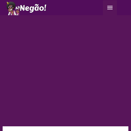
Ir
Menu
para
principa
o
conteúdo