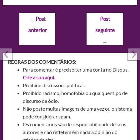
Navegação
←
Post
Post
de
anterior
seguinte
Post
→
REGRAS DOS COMENTÁRIOS:
Para comentar é preciso ter uma conta no Disqus.
Crie a sua aqui.
Proibido discussões políticas.
Proibido racismo, homofobia ou qualquer tipo de
discurso de ódio.
Não poste muitas imagens de uma vez ou o sistema
pode considerar spam.
Os comentários são de responsabilidade de seus
autores e não refletem em nada a opinião do
criador do site.